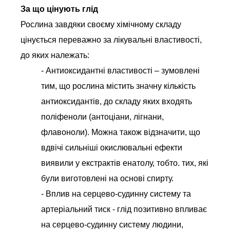
За що цінують глід
Рослина завдяки своєму хімічному складу
цінується переважно за лікувальні властивості,
до яких належать:
- Антиоксидантні властивості – зумовлені
тим, що рослина містить значну кількість
антиоксидантів, до складу яких входять
поліфеноли (антоціани, лігнани,
флавоноли). Можна також відзначити, що
вдвічі сильніші окислювальні ефекти
виявили у екстрактів енатолу, тобто. тих, які
були виготовлені на основі спирту.
- Вплив на серцево-судинну систему та
артеріальний тиск - глід позитивно впливає
на серцево-судинну систему людини,