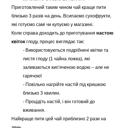
Приготовлений таким чином чай краще пити
близько 3 разів на день. Всипаємо сухофрукти,
які готуємо самі чи купуємо у магазині.
Коли справа доходить до приготування
настою
квіток
глоду, процес виглядає так:
- Використовуються подрібнені квітки та
листя глоду (1 чайна ложка), які
заливаються кип'яченою водою – але не
гарячою!
- Повільно нагрійте настій під кришкою
близько 3 хвилин.
- Процідіть настій, і він готовий до
вживання.
Найкраще пити цей чай приблизно 2 рази на
день.