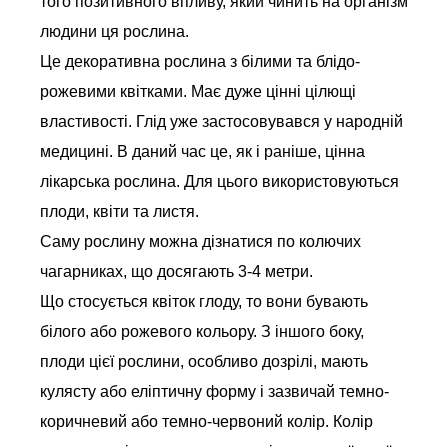
того позитивного впливу, який чинить на організм
людини ця рослина.
Це декоративна рослина з білими та блідо-
рожевими квітками. Має дуже цінні цілющі
властивості. Глід уже застосовувався у народній
медицині. В даний час це, як і раніше, цінна
лікарська рослина. Для цього використовуються
плоди, квіти та листя.
Саму рослину можна дізнатися по колючих
чагарниках, що досягають 3-4 метри.
Що стосується квіток глоду, то вони бувають
білого або рожевого кольору. З іншого боку,
плоди цієї рослини, особливо дозрілі, мають
кулясту або еліптичну форму і зазвичай темно-
коричневий або темно-червоний колір. Колір