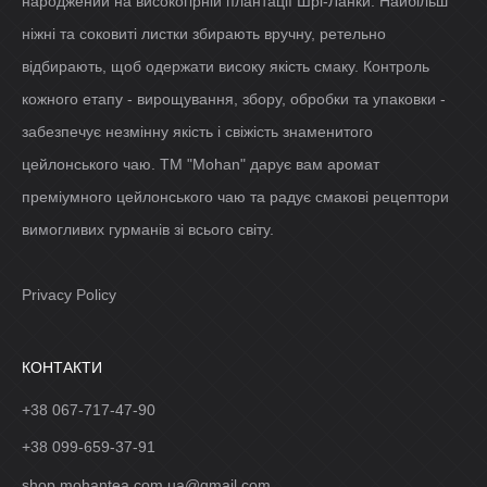
народжений на високогірній плантації Шрі-Ланки. Найбільш
ніжні та соковиті листки збирають вручну, ретельно
відбирають, щоб одержати високу якість смаку. Контроль
кожного етапу - вирощування, збору, обробки та упаковки -
забезпечує незмінну якість і свіжість знаменитого
цейлонського чаю. ТМ "Mohan" дарує вам аромат
преміумного цейлонського чаю та радує смакові рецептори
вимогливих гурманів зі всього світу.
Privacy Policy
КОНТАКТИ
+38 067-717-47-90
+38 099-659-37-91
shop.mohantea.com.ua@gmail.com