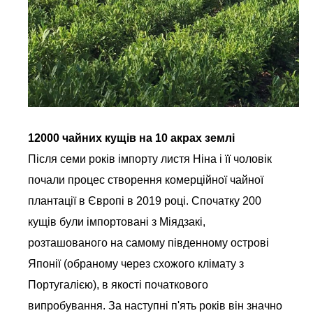
12000 чайних кущів на 10 акрах землі
Після семи років імпорту листя Ніна і її чоловік
почали процес створення комерційної чайної
плантації в Європі в 2019 році. Спочатку 200
кущів були імпортовані з Міядзакі,
розташованого на самому південному острові
Японії (обраному через схожого клімату з
Португалією), в якості початкового
випробування. За наступні п'ять років він значно