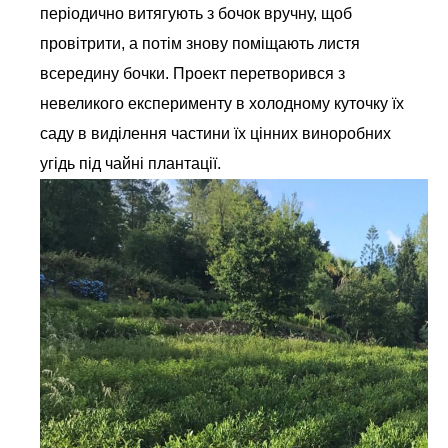
періодично витягують з бочок вручну, щоб
провітрити, а потім знову поміщають листя
всередину бочки. Проект перетворився з
невеликого експерименту в холодному куточку їх
саду в виділення частини їх цінних виноробних
угідь під чайні плантації.