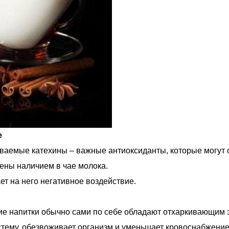
е
ываемые катехины – важные антиоксиданты, которые могут с
ены наличием в чае молока.
ет на него негативное воздействие.
ие напитки обычно сами по себе обладают отхаркивающим э
стему, обезвоживает организм и уменьшает кровоснабжение 