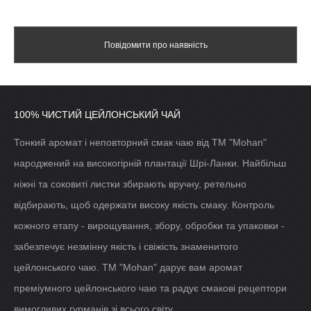
Повідомити про наявність
100% ЧИСТИЙ ЦЕЙЛОНСЬКИЙ ЧАЙ
Тонкий аромат і неповторний смак чаю від ТМ "Mohan"
народжений на високогірній плантації Шрі-Ланки. Найбільш
ніжні та соковиті листки збирають вручну, ретельно
відбирають, щоб одержати високу якість смаку. Контроль
кожного етапу - вирощування, збору, обробки та упаковки -
забезпечує незмінну якість і свіжість знаменитого
цейлонського чаю. ТМ "Mohan" дарує вам аромат
преміумного цейлонського чаю та радує смакові рецептори
вимогливих гурманів зі всього світу.