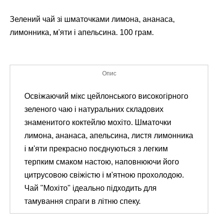
Зелений
чай
зі
шматочками
лимона
,
ананаса
,
лимонника
,
м'яти
і
апельсина
.
100 грам.
Опис
Освіжаючий
мікс
цейлонського
високогірного
зеленого
чаю
і
натуральних
складових
знаменитого
коктейлю
мохіто
.
Шматочки
лимона
,
ананаса
,
апельсина
,
листя
лимонника
і
м'яти
прекрасно
поєднуються
з
легким
терпким
смаком
настою
,
наповнюючи
його
цитрусовою
свіжістю
і
м'ятною
прохолодою
.
Чай
"Мохіто"
ідеально
підходить
для
тамування
спраги
в
літню спеку
.