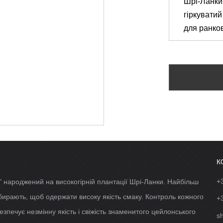
Шрі
-
Ланки
гіркуватий
для
ранко
К
+
 народжений на високогірній плантації Шрі-Ланки. Найбільш
ідбирають, щоб одержати високу якість смаку. Контроль кожного
+
езпечує незмінну якість і свіжість знаменитого цейлонського
s