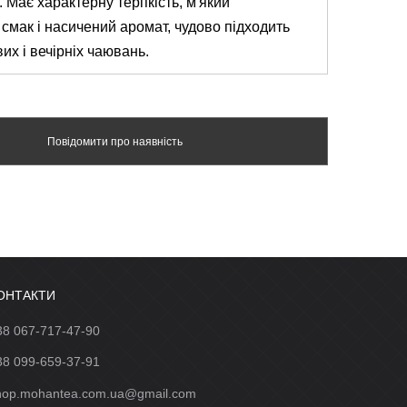
.
Має
характерну
терпкість
,
м'який
смак
і
насичений
аромат
,
чудово
підходить
вих
і
вечірніх
чаювань
.
Повідомити про наявність
ОНТАКТИ
38 067-717-47-90
38 099-659-37-91
hop.mohantea.com.ua@gmail.com