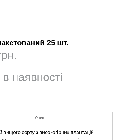
акетований 25 шт.
грн.
 в наявності
Опис
й
вищого
сорту
з
високогірних
плантацій