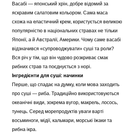
Васабі — японський хрін, добре відомий за
яскравим салатовим кольором. Сама маса
схожа на еластичний крем, користується великою
популярністю в національних стравах не тільки
Японії, а й Австралії, Америки. Чому саме васабі
відзначився «супроводжувати» суші та роли?
Вся річ у тім, що він чудово розкриває смак
рибних страв та поєднується з норі.
Інгредієнти для суші: начинки
Перше, що спадає на думку, коли мова заходить
про суші — риба. Традиційно використовуються
океанічні види, зокрема вугор, макрель, лосось,
тунець. Серед морепродуктів уваги варті
восьминоги, мідії, кальмари, морські їжаки та
рибна ікра.