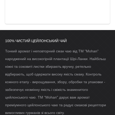
100% ЧИСТИЙ ЦЕЙЛОНСЬКИЙ ЧАЙ
Тонкий аромат і неповторний смак чаю від ТМ "Mohan"
народжений на високогірній плантації Шрі-Ланки. Найбільш
ніжні та соковиті листки збирають вручну, ретельно
відбирають, щоб одержати високу якість смаку. Контроль
кожного етапу - вирощування, збору, обробки та упаковки -
забезпечує незмінну якість і свіжість знаменитого
цейлонського чаю. ТМ "Mohan" дарує вам аромат
преміумного цейлонського чаю та радує смакові рецептори
вимогливих гурманів зі всього світу.