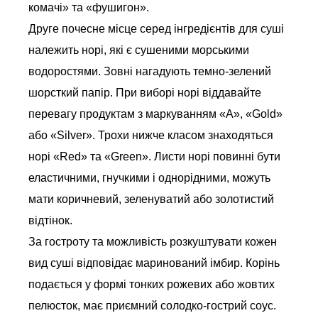
комачі» та «фушигон».
Друге почесне місце серед інгредієнтів для суші
належить норі, які є сушеними морськими
водоростями. Зовні нагадують темно-зелений
шорсткий папір. При виборі норі віддавайте
перевагу продуктам з маркуванням «А», «Gold»
або «Silver». Трохи нижче класом знаходяться
норі «Red» та «Green». Листи норі повинні бути
еластичними, гнучкими і однорідними, можуть
мати коричневий, зеленуватий або золотистий
відтінок.
За гостроту та можливість розкуштувати кожен
вид суші відповідає маринований імбир. Корінь
подається у формі тонких рожевих або жовтих
пелюсток, має приємний солодко-гострий соус.