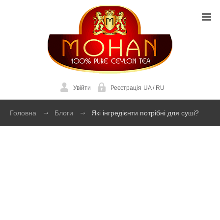
Увійти
Реєстрація
UA
/
RU
Головна
Блоги
Які інгредієнти потрібні для суші?