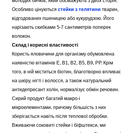
молодих бичків, який обсмажують з двох сторін.
Особливо цінуються
стейки з телятини
тварин,
відгодованих пшеницею або кукурудзою. Його
нарізають скибками 5-7 сантиметрів поперек
волокон.
Склад і корисні властивості
Користь яловичини для організму обумовлена
наявністю вітамінів Е, В1, В2, В5, В9, РР. Крім
того, в ній міститься біотин, благотворно впливає
на шкіру, нігті і волосся, а також натуральний
антидепресант холін, нормалізує обмін речовин.
Сирий продукт багатий макро-і
мікроелементами, причому більшість з них
зберігається навіть після теплової обробки.
Вживаючи соковиті стейки і біфштекси, ми