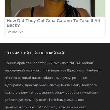
100% ЧИСТИЙ ЦЕЙЛОНСЬКИЙ ЧАЙ
Тонкий аромат і неповторний смак чаю від ТМ "Mohan"
народжений на високогірній плантації Шрі-Ланки. Найбільш
ніжні та соковиті листки збирають вручну, ретельно
відбирають, щоб одержати високу якість смаку. Контроль
кожного етапу - вирощування, збору, обробки та упаковки -
забезпечує незмінну якість і свіжість знаменитого
цейлонського чаю. ТМ "Mohan" дарує вам аромат