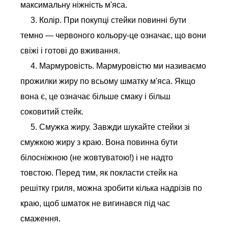
максимальну ніжність м'яса.
3. Колір. При покупці стейки повинні бути
темно — червоного кольору-це означає, що вони
свіжі і готові до вживання.
4. Мармуровість. Мармуровістю ми називаємо
прожилки жиру по всьому шматку м'яса. Якщо
вона є, це означає більше смаку і більш
соковитий стейк.
5. Смужка жиру. Завжди шукайте стейки зі
смужкою жиру з краю. Вона повинна бути
білосніжною (не жовтуватою!) і не надто
товстою. Перед тим, як покласти стейк на
решітку гриля, можна зробити кілька надрізів по
краю, щоб шматок не вигинався під час
смаження.