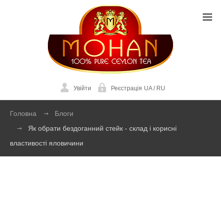
Увійти
Реєстрація
UA
/
RU
Головна
Блоги
Як обрати бездоганний стейк - склад і корисні
властивості яловичини