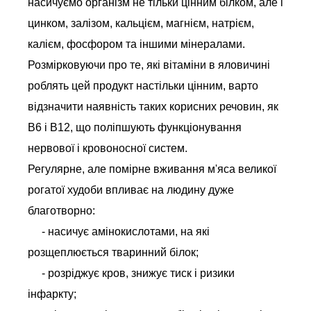
насичуємо організм не тільки цінним білком, але і
цинком, залізом, кальцієм, магнієм, натрієм,
калієм, фосфором та іншими мінералами.
Розмірковуючи про те, які вітаміни в яловичині
роблять цей продукт настільки цінним, варто
відзначити наявність таких корисних речовин, як
В6 і В12, що поліпшують функціонування
нервової і кровоносної систем.
Регулярне, але помірне вживання м'яса великої
рогатої худоби впливає на людину дуже
благотворно:
- насичує амінокислотами, на які
розщеплюється тваринний білок;
- розріджує кров, знижує тиск і ризики
інфаркту;