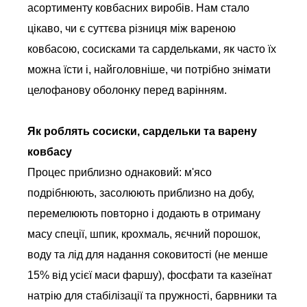
асортименту ковбасних виробів. Нам стало
цікаво, чи є суттєва різниця між вареною
ковбасою, сосисками та сардельками, як часто їх
можна їсти і, найголовніше, чи потрібно знімати
целофанову оболонку перед варінням.
Як роблять сосиски, сардельки та варену
ковбасу
Процес приблизно однаковий: м'ясо
подрібнюють, засолюють приблизно на добу,
перемелюють повторно і додають в отриману
масу спеції, шпик, крохмаль, яєчний порошок,
воду та лід для надання соковитості (не менше
15% від усієї маси фаршу), фосфати та казеїнат
натрію для стабілізації та пружності, барвники та