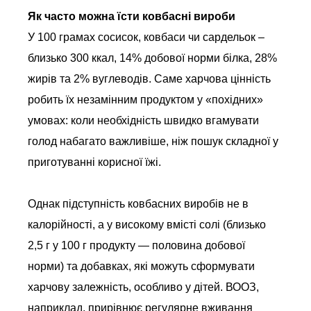
Як часто можна їсти ковбасні вироби
У 100 грамах сосисок, ковбаси чи сардельок –
близько 300 ккал, 14% добової норми білка, 28%
жирів та 2% вуглеводів. Саме харчова цінність
робить їх незамінним продуктом у «похідних»
умовах: коли необхідність швидко вгамувати
голод набагато важливіше, ніж пошук складної у
приготуванні корисної їжі.
Однак підступність ковбасних виробів не в
калорійності, а у високому вмісті солі (близько
2,5 г у 100 г продукту — половина добової
норми) та добавках, які можуть сформувати
харчову залежність, особливо у дітей. ВООЗ,
наприклад, прирівнює регулярне вживання