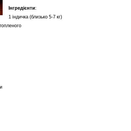
Інгредієнти
:
1 індичка (близько 5-7 кг)
зтопленого
ки