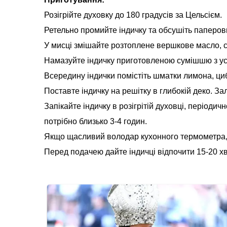
Розігрійте духовку до 180 градусів за Цельсієм.
Ретельно промийте індичку та обсушіть паперо
У мисці змішайте розтоплене вершкове масло, сі
Намазуйте індичку приготовленою сумішшю з усі
Всередину індички помістіть шматки лимона, циб
Поставте індичку на решітку в глибокій деко. З
Запікайте індичку в розігрітій духовці, періоди
потрібно близько 3-4 годин.
Якщо щасливий володар кухонного термометра, т
Перед подачею дайте індичці відпочити 15-20 хви