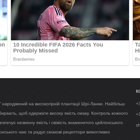
К
+
 народжений на високогірній плантації Шрі-Ланки. Найбільш
ідбирають, щоб одержати високу якість смаку. Контроль кожного
+
езпечує незмінну якість і свіжість знаменитого цейлонського
s
нського чаю та радує смакові рецептори вимогливих