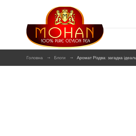
Головна
Блоги
Аромат Різдва: загадка ідеал