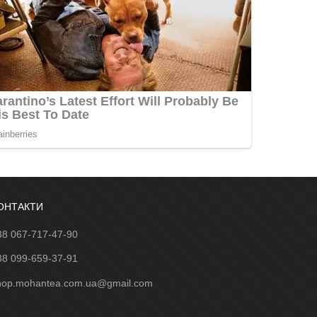
ОНТАКТИ
38 067-717-47-90
38 099-659-37-91
hop.mohantea.com.ua@gmail.com