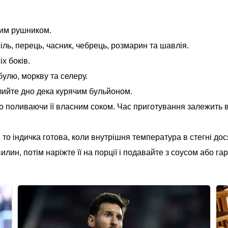
вим рушником.
ль, перець, часник, чебрець, розмарин та шавлія.
х боків.
улю, моркву та селеру.
алийте дно дека курячим бульйоном.
чно поливаючи її власним соком. Час приготування залежить ві
о індичка готова, коли внутрішня температура в стегні дося
лин, потім наріжте її на порції і подавайте з соусом або гар