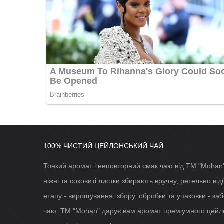
100% ЧИСТИЙ ЦЕЙЛОНСЬКИЙ ЧАЙ
Тонкий аромат і неповторний смак чаю від ТМ "Mohan"
ніжні та соковиті листки збирають вручну, ретельно в
етапу - вирощування, збору, обробки та упаковки - заб
чаю. ТМ "Mohan" дарує вам аромат преміумного цейло