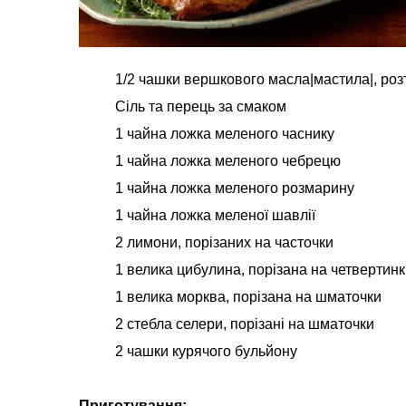
1/2 чашки вершкового масла|мастила|, ро
Сіль та перець за смаком
1 чайна ложка меленого часнику
1 чайна ложка меленого чебрецю
1 чайна ложка меленого розмарину
1 чайна ложка меленої шавлії
2 лимони, порізаних на часточки
1 велика цибулина, порізана на четвертин
1 велика морква, порізана на шматочки
2 стебла селери, порізані на шматочки
2 чашки курячого бульйону
Приготування: