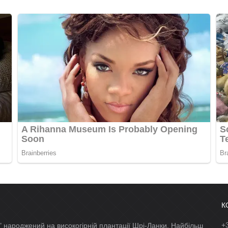
К
+
 народжений на високогірній плантації Шрі-Ланки. Найбільш