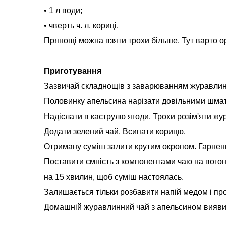
• 1 л води;
• чверть ч. л. кориці.
Прянощі можна взяти трохи більше. Тут варто ор
Приготування
Зазвичай складнощів з заварюванням журавлинн
Половинку апельсина нарізати довільними шма
Надіслати в каструлю ягоди. Трохи розім'яти жур
Додати зелений чай. Всипати корицю.
Отриману суміш залити крутим окропом. Гарнень
Поставити ємність з компонентами чаю на вогон
на 15 хвилин, щоб суміш настоялась.
Залишається тільки розбавити напій медом і пр
Домашній журавлинний чай з апельсином виявить