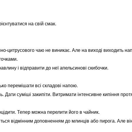
ієнтуватися на свій смак.
о-цитрусового чаю не виникає. Але на виході виходить нап
точками.
авлину і відправити до неї апельсинові скибочки.
ко перемішати всі складові напою.
ь. Дати суміші закипіти. Витримати інтенсивне кипіння про
оцідити. Тепер можна перелити його в чайник.
ся відмінним доповненням до млинців або пирога. Але він 