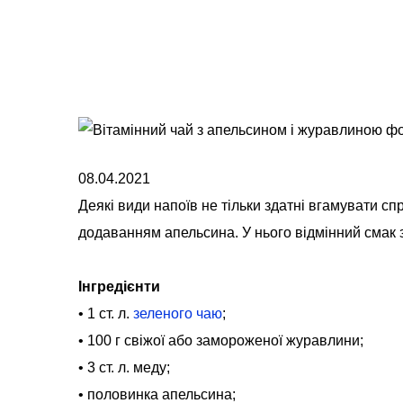
08.04.2021
Деякі види напоїв не тільки здатні вгамувати с
додаванням апельсина. У нього відмінний смак 
Інгредієнти
• 1 ст. л.
зеленого чаю
;
• 100 г свіжої або замороженої журавлини;
• 3 ст. л. меду;
• половинка апельсина;