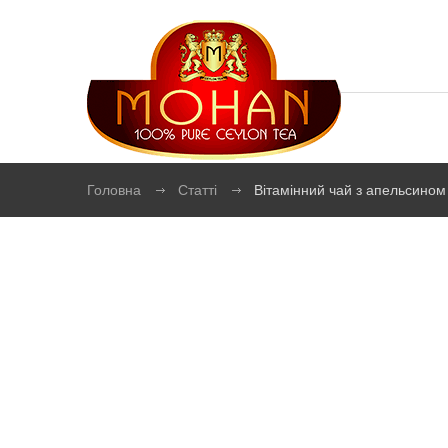
Головна
Статті
Вітамінний чай з апельсином