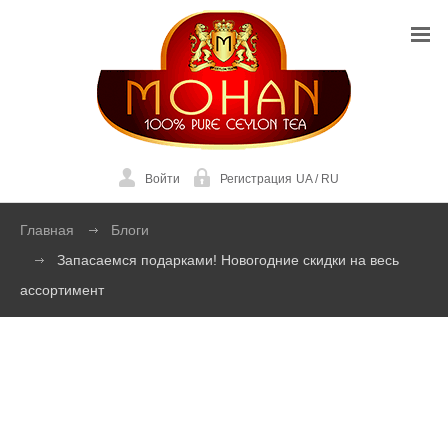
Войти
Регистрация
UA
/
RU
Главная
Блоги
Запасаемся подарками! Новогодние скидки на весь
ассортимент