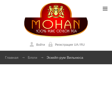
Войти
Регистрация
UA
/
RU
Главная
Блоги
Эскейп-рум Вильнюса